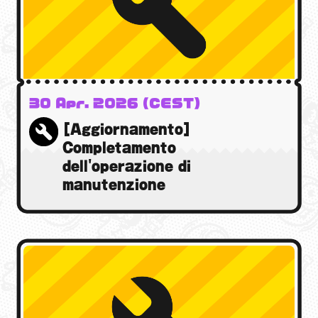
Cos'è Ninjala?
Modalità di gioco
Cos'è Ninjala?
Gomma Ninja
Arene
Stagione
Notizie
Video
30 Apr. 2026 (CEST)
Guida online
[Aggiornamento]
Informazioni sul prodotto
Completamento
Language
dell'operazione di
manutenzione