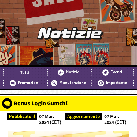
Notizie
Notizie
Eventi
Tutti
Promozioni
Manutenzione
Importante
Bonus Login Gumchi!
Pubblicato il
07 Mar.
Aggiornamento
07 Mar.
2024 (CET)
2024 (CET)