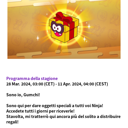
Cos'è Ninjala?
Modalità di gioco
Cos'è Ninjala?
Gomma Ninja
Arene
Stagione
Notizie
Programma della stagione
Video
28 Mar. 2024, 03:00 (CET) - 11 Apr. 2024, 04:00 (CEST)
Guida online
Sono io, Gumchi!
Informazioni sul prodotto
Sono qui per dare oggetti speciali a tutti voi Ninja!
Accedete tutti i giorni per riceverle!
Language
Stavolta, mi tratterrò qui ancora più del solito a distribuire
regali!