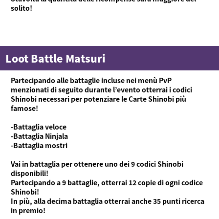
Modalità di gioco
Cos'è Ninjala?
Gomma Ninja
Arene
solito!
Stagione
Notizie
Video
Loot Battle Matsuri
Guida online
Informazioni sul prodotto
Partecipando alle battaglie incluse nei menù PvP
menzionati di seguito durante l’evento otterrai i codici
Shinobi necessari per potenziare le Carte Shinobi più
Language
famose!
-Battaglia veloce
-Battaglia Ninjala
-Battaglia mostri
Vai in battaglia per ottenere uno dei 9 codici Shinobi
disponibili!
Partecipando a 9 battaglie, otterrai 12 copie di ogni codice
Shinobi!
In più, alla decima battaglia otterrai anche 35 punti ricerca
in premio!