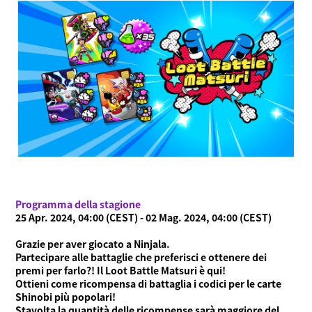
Programma della stagione
25 Apr. 2024, 04:00 (CEST) - 02 Mag. 2024, 04:00 (CEST)
Grazie per aver giocato a Ninjala.
Partecipare alle battaglie che preferisci e ottenere dei
premi per farlo?! Il Loot Battle Matsuri è qui!
Ottieni come ricompensa di battaglia i codici per le carte
Shinobi più popolari!
Cos'è Ninjala?
Stavolta la quantità delle ricompense sarà maggiore del