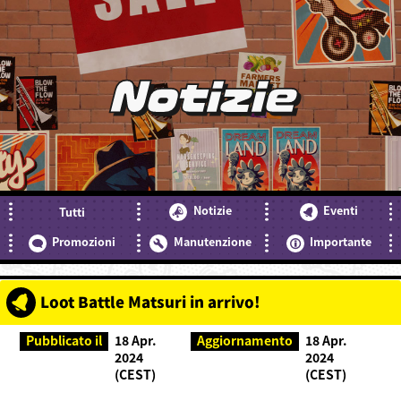
Notizie
Notizie
Eventi
Tutti
Promozioni
Manutenzione
Importante
Loot Battle Matsuri in arrivo!
Pubblicato il
18 Apr.
Aggiornamento
18 Apr.
2024
2024
(CEST)
(CEST)