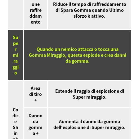
one
Riduce il tempo di raffreddamento
raffre
di Spara Gomma quando Ultimo
ddam
sforzo è attivo.
ento
Su
pe
r
Quando un nemico attacca o tocca una
mi
Gomma Miraggio, questa esplode e crea danni
ra
da gomma.
ggi
o
Area
Estende il raggio di esplosione di
di tiro
Super miraggio.
+
Co
dic
Danno
e
da
Aumenta il danno da gomma
Sh
gomm
dell'esplosione di Super miraggio.
in
a +
ob