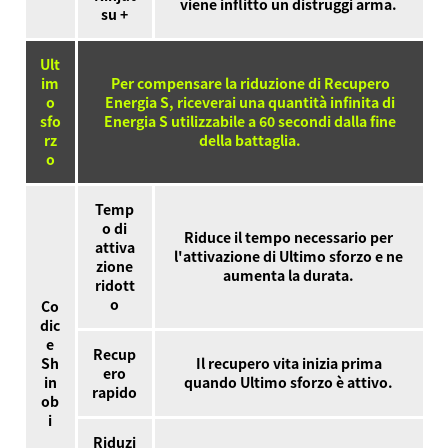
viene inflitto un distruggi arma.
su +
Ult
im
Per compensare la riduzione di Recupero
o
Energia S, riceverai una quantità infinita di
sfo
Energia S utilizzabile a 60 secondi dalla fine
rz
della battaglia.
o
Temp
o di
Riduce il tempo necessario per
attiva
l'attivazione di Ultimo sforzo e ne
zione
aumenta la durata.
ridott
o
Co
dic
e
Recup
Sh
Il recupero vita inizia prima
ero
in
quando Ultimo sforzo è attivo.
rapido
ob
i
Riduzi