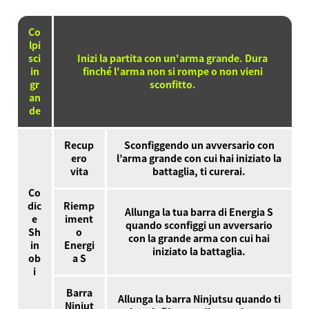
Co
lpi
sci
Inizi la partita con un'arma grande. Dura
in
finché l'arma non si rompe o non vieni
gr
sconfitto.
an
de
Recup
Sconfiggendo un avversario con
ero
l’arma grande con cui hai iniziato la
vita
battaglia, ti curerai.
Co
dic
Riemp
Allunga la tua barra di Energia S
e
iment
quando sconfiggi un avversario
Sh
o
con la grande arma con cui hai
in
Energi
iniziato la battaglia.
ob
a S
i
Barra
Allunga la barra Ninjutsu quando ti
Ninjut