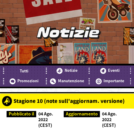
Notizie
Notizie
Eventi
Tutti
Promozioni
Manutenzione
Importante
Stagione 10 (note sull'aggiornam. versione)
Pubblicato il
04 Ago.
Aggiornamento
04 Ago.
2022
2022
(CEST)
(CEST)