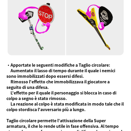
Modalità di gioco
Cos'è Ninjala?
Gomma Ninja
Arene
Stagione
Notizie
Video
Guida online
Informazioni sul prodotto
Language
・Apportate le seguenti modifiche a Taglio circolare:
Aumentato il lasso di tempo durante il quale i nemici
sono immobilizzati dopo essersi difesi.
Rimosso l'effetto che immobilizzava il giocatore a
seguito di una difesa.
L'effetto per il quale il personaggio si blocca in caso di
colpo a segno è stato rimosso.
La reazione al colpo è stata modificata in modo tale che il
colpo stordisca l'avversario più a lungo.
Taglio circolare permette l'attivazione della Super
armatura, il che lo rende utile in fase offensiva. Al tempo