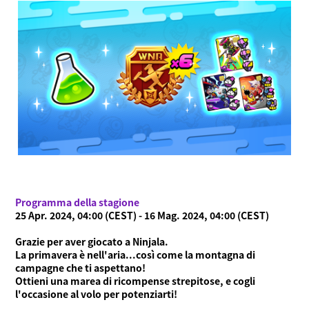
Programma della stagione
25 Apr. 2024, 04:00 (CEST) - 16 Mag. 2024, 04:00 (CEST)
Grazie per aver giocato a Ninjala.
La primavera è nell'aria...così come la montagna di
Cos'è Ninjala?
Modalità di gioco
Cos'è Ninjala?
Gomma Ninja
Arene
campagne che ti aspettano!
Ottieni una marea di ricompense strepitose, e cogli
Stagione
l'occasione al volo per potenziarti!
Notizie