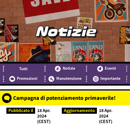
Notizie
Notizie
Eventi
Tutti
Promozioni
Manutenzione
Importante
Campagna di potenziamento primaverile!
Pubblicato il
18 Apr.
Aggiornamento
18 Apr.
2024
2024
(CEST)
(CEST)