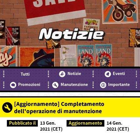
Notizie
Notizie
Eventi
Tutti
Promozioni
Manutenzione
Importante
[Aggiornamento] Completamento
dell'operazione di manutenzione
Pubblicato il
13 Gen.
Aggiornamento
14 Gen.
2021 (CET)
2021 (CET)