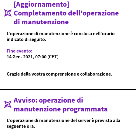
[Aggiornamento]
Cos'è Ninjala?
Completamento dell'operazione
Modalità di gioco
Cos'è Ninjala?
Gomma Ninja
Arene
di manutenzione
Stagione
Notizie
L'operazione di manutenzione è conclusa nell'orario
indicato di seguito.
Video
Guida online
Fine evento:
14 Gen. 2021, 07:00 (CET)
Informazioni sul prodotto
Grazie della vostra comprensione e collaborazione.
Language
Avviso: operazione di
manutenzione programmata
L'operazione di manutenzione del server è prevista alla
seguente ora.