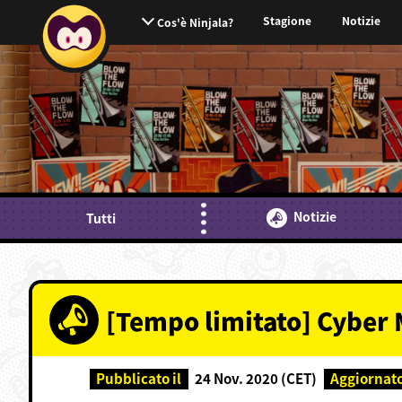
Stagione
Notizie
Cos'è Ninjala?
Notizie
Tutti
[Tempo limitato] Cyber 
Pubblicato il
24 Nov. 2020 (CET)
Aggiornat