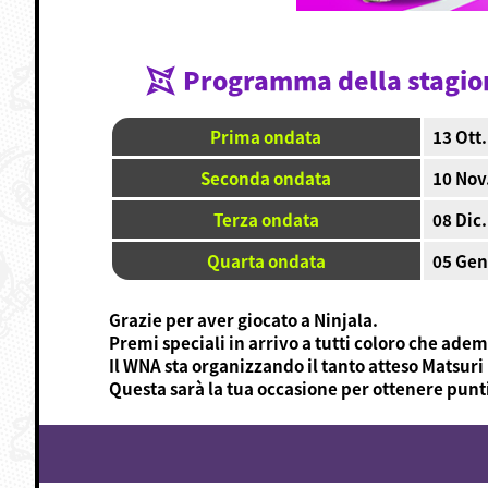
Programma della stagio
Prima ondata
13 Ott.
Seconda ondata
10 Nov.
Terza ondata
08 Dic.
Quarta ondata
05 Gen.
Grazie per aver giocato a Ninjala.
Premi speciali in arrivo a tutti coloro che adem
Il WNA sta organizzando il tanto atteso Matsuri 
Questa sarà la tua occasione per ottenere punti 