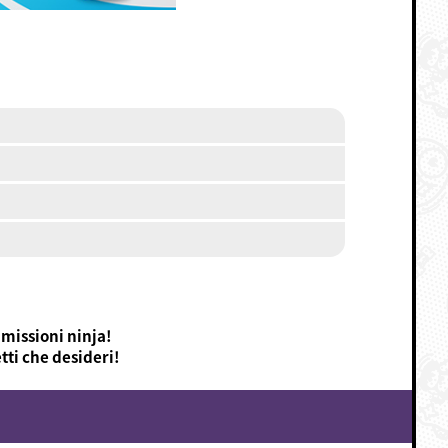
 missioni ninja!
tti che desideri!