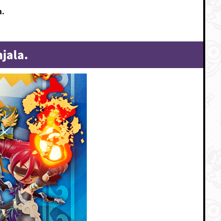
a.
njala.