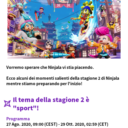
Vorremo sperare che Ninjala vi stia piacendo.
Cos'è Ninjala?
Ecco alcuni dei momenti salienti della stagione 2 di Ninjala
Modalità di gioco
Cos'è Ninjala?
Gomma Ninja
Arene
mentre stiamo preparando per l'inizio!
Stagione
Notizie
Il tema della stagione 2 è
Video
"sport"!
Guida online
Programma
27 Ago. 2020, 09:00 (CEST) - 29 Ott. 2020, 02:59 (CET)
Informazioni sul prodotto