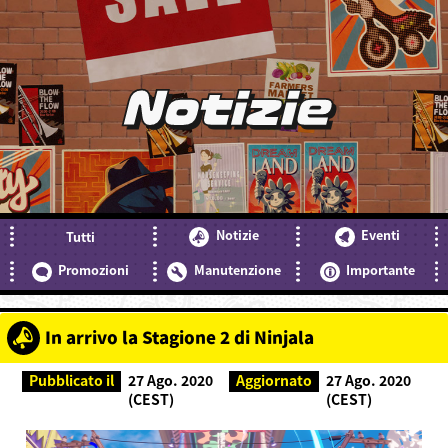
Notizie
Notizie
Eventi
Tutti
Promozioni
Manutenzione
Importante
In arrivo la Stagione 2 di Ninjala
Pubblicato il
27 Ago. 2020
Aggiornato
27 Ago. 2020
(CEST)
(CEST)