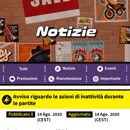
Notizie
Notizie
Eventi
Tutti
Promozioni
Manutenzione
Importante
Avviso riguardo le azioni di inattività durante
le partite
Pubblicato il
14 Ago. 2020
Aggiornato
14 Ago. 2020
(CEST)
(CEST)