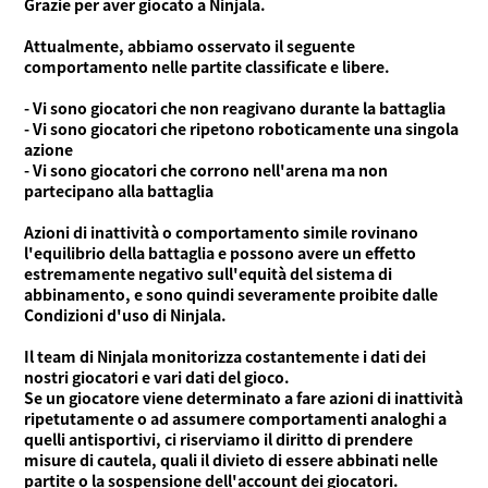
Grazie per aver giocato a Ninjala.
Cos'è Ninjala?
Modalità di gioco
Cos'è Ninjala?
Gomma Ninja
Arene
Attualmente, abbiamo osservato il seguente
Stagione
comportamento nelle partite classificate e libere.
Notizie
- Vi sono giocatori che non reagivano durante la battaglia
- Vi sono giocatori che ripetono roboticamente una singola
Video
azione
- Vi sono giocatori che corrono nell'arena ma non
Guida online
partecipano alla battaglia
Informazioni sul prodotto
Azioni di inattività o comportamento simile rovinano
l'equilibrio della battaglia e possono avere un effetto
Language
estremamente negativo sull'equità del sistema di
abbinamento, e sono quindi severamente proibite dalle
Condizioni d'uso di Ninjala.
Il team di Ninjala monitorizza costantemente i dati dei
nostri giocatori e vari dati del gioco.
Se un giocatore viene determinato a fare azioni di inattività
ripetutamente o ad assumere comportamenti analoghi a
quelli antisportivi, ci riserviamo il diritto di prendere
misure di cautela, quali il divieto di essere abbinati nelle
partite o la sospensione dell'account dei giocatori.