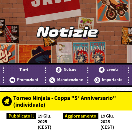
Notizie
Notizie
Eventi
Tutti
Promozioni
Manutenzione
Importante
Torneo Ninjala - Coppa "5° Anniversario"
(individuale)
Pubblicato il
19 Giu.
Aggiornamento
19 Giu.
2025
2025
(CEST)
(CEST)