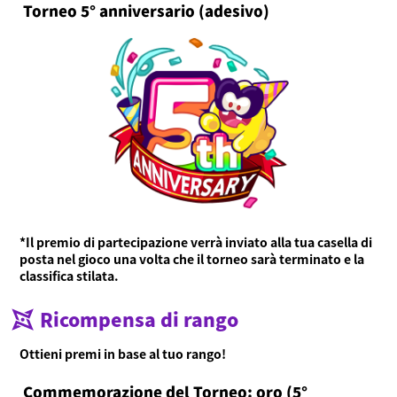
Torneo 5° anniversario (adesivo)
*Il premio di partecipazione verrà inviato alla tua casella di
posta nel gioco una volta che il torneo sarà terminato e la
classifica stilata.
Cos'è Ninjala?
Ricompensa di rango
Modalità di gioco
Cos'è Ninjala?
Gomma Ninja
Arene
Stagione
Ottieni premi in base al tuo rango!
Notizie
Commemorazione del Torneo: oro (5°
Video