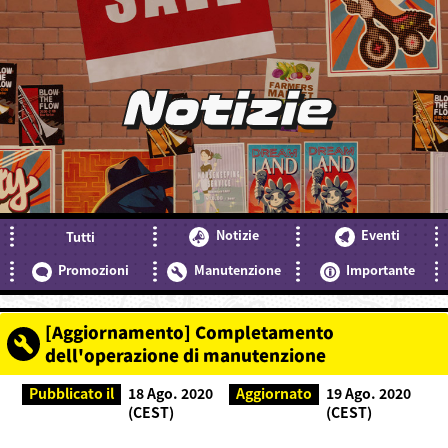
Notizie
Notizie
Eventi
Tutti
Promozioni
Manutenzione
Importante
[Aggiornamento] Completamento
dell'operazione di manutenzione
Pubblicato il
18 Ago. 2020
Aggiornato
19 Ago. 2020
(CEST)
(CEST)