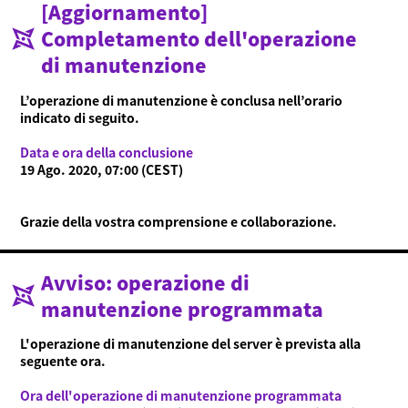
[Aggiornamento]
Completamento dell'operazione
Cos'è Ninjala?
di manutenzione
Modalità di gioco
Cos'è Ninjala?
Gomma Ninja
Arene
Stagione
L’operazione di manutenzione è conclusa nell’orario
Notizie
indicato di seguito.
Video
Data e ora della conclusione
19 Ago. 2020, 07:00 (CEST)
Guida online
Informazioni sul prodotto
Grazie della vostra comprensione e collaborazione.
Language
Avviso: operazione di
manutenzione programmata
L'operazione di manutenzione del server è prevista alla
seguente ora.
Ora dell'operazione di manutenzione programmata