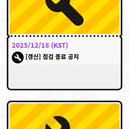
Ninjala란?
Ninjala란?
플레이 방법
스테이지
닌자 껌
시즌 정보
공지사항
영상
2025/12/18 (KST)
온라인 매뉴얼
[갱신] 점검 종료 공지
상품 정보
Language