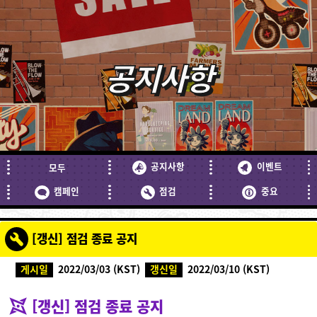
공지사항
공지사항
이벤트
모두
캠페인
점검
중요
[갱신] 점검 종료 공지
게시일
2022/03/03 (KST)
갱신일
2022/03/10 (KST)
[갱신] 점검 종료 공지