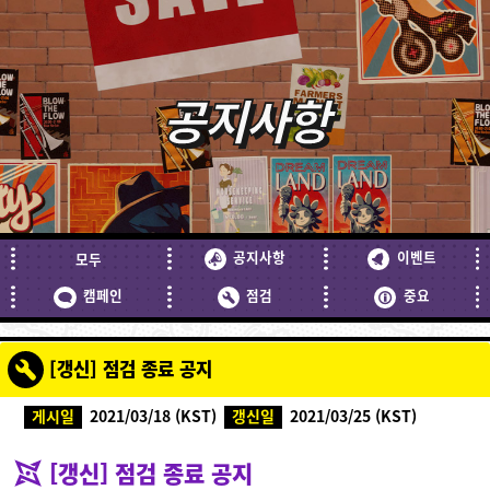
공지사항
공지사항
이벤트
모두
캠페인
점검
중요
[갱신] 점검 종료 공지
게시일
2021/03/18 (KST)
갱신일
2021/03/25 (KST)
[갱신] 점검 종료 공지
Ninjala란?