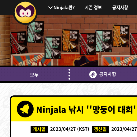
시즌 정보
공지사항
Ninjala란?
공지사항
모두
Ninjala 낚시 ''망둥어 대회'
게시일
2023/04/27 (KST)
갱신일
2023/04/27