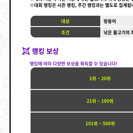
※대회 랭킹은 시즌 랭킹, 주간 랭킹과는 별도로 집계됩
대상
망둥어
조건
낚은 물고기의 
랭킹 보상
랭킹에 따라 다양한 보상을 획득할 수 있습니다!
1위 ~ 20위
21위 ~ 100위
101위 ~ 500위