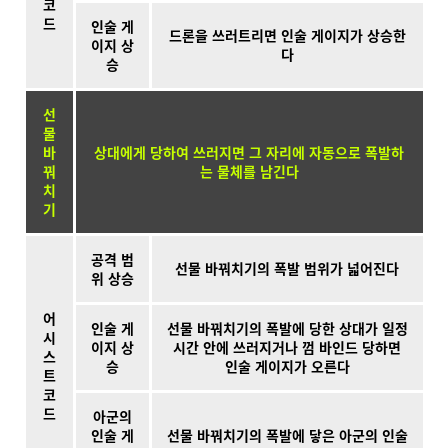
코
드
인술 게
드론을 쓰러트리면 인술 게이지가 상승한
이지 상
다
승
선
물
바
상대에게 당하여 쓰러지면 그 자리에 자동으로 폭발하
꿔
는 물체를 남긴다
치
기
공격 범
선물 바꿔치기의 폭발 범위가 넓어진다
위 상승
어
인술 게
선물 바꿔치기의 폭발에 당한 상대가 일정
시
이지 상
시간 안에 쓰러지거나 껌 바인드 당하면
스
승
인술 게이지가 오른다
트
코
드
아군의
인술 게
선물 바꿔치기의 폭발에 닿은 아군의 인술