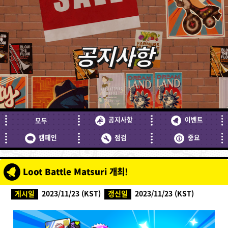
공지사항
공지사항
이벤트
모두
캠페인
점검
중요
Loot Battle Matsuri 개최!
게시일
2023/11/23 (KST)
갱신일
2023/11/23 (KST)