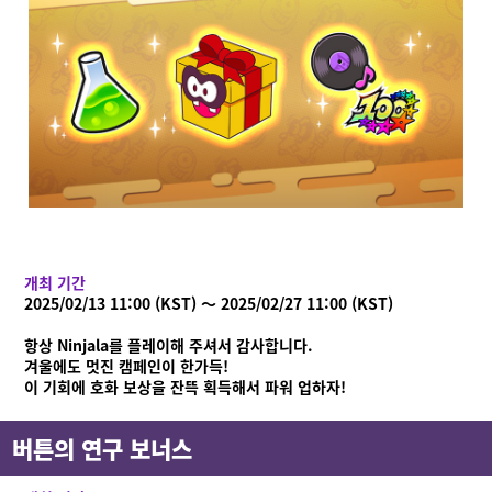
개최 기간
2025/02/13 11:00 (KST) ～ 2025/02/27 11:00 (KST)
Ninjala란?
Ninjala란?
플레이 방법
스테이지
닌자 껌
항상 Ninjala를 플레이해 주셔서 감사합니다.
시즌 정보
겨울에도 멋진 캠페인이 한가득!
이 기회에 호화 보상을 잔뜩 획득해서 파워 업하자!
공지사항
영상
버튼의 연구 보너스
온라인 매뉴얼