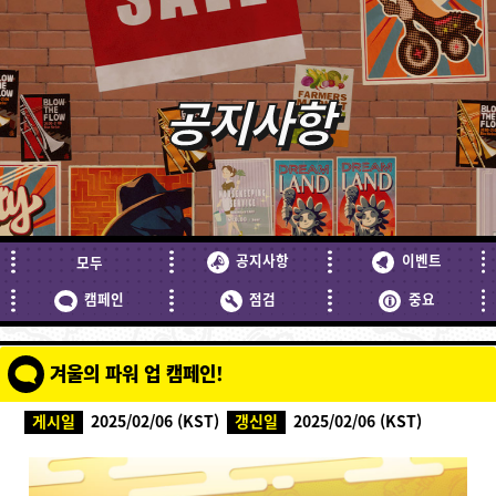
공지사항
공지사항
이벤트
모두
캠페인
점검
중요
겨울의 파워 업 캠페인!
게시일
2025/02/06 (KST)
갱신일
2025/02/06 (KST)