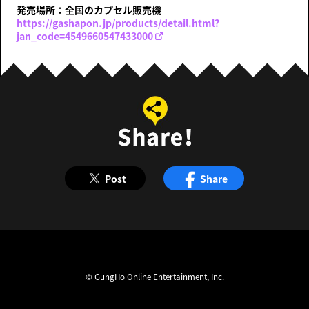
発売場所：全国のカプセル販売機
https://gashapon.jp/products/detail.html?
jan_code=4549660547433000
Post
Share
© GungHo Online Entertainment, Inc.