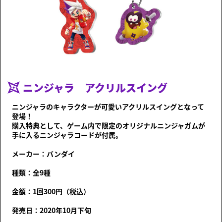
ニンジャラとは？
ニンジャガム
ステージ
遊び方
シーズン情報
お知らせ
動画
オンラインマニュアル
商品情報
ニンジャラ アクリルスイング
Language
ニンジャラのキャラクターが可愛いアクリルスイングとなって
登場！
購入特典として、ゲーム内で限定のオリジナルニンジャガムが
手に入るニンジャラコードが付属。
メーカー：バンダイ
種類：全9種
金額：1回300円（税込）
発売日：2020年10月下旬