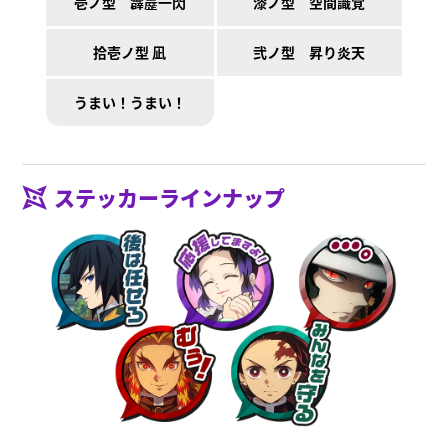
壱ノ型 霹靂一閃
漆ノ型 空間識覚
拾壱ノ型 凪
弐ノ型 昇り炎天
うまい！うまい！
ステッカーラインナップ