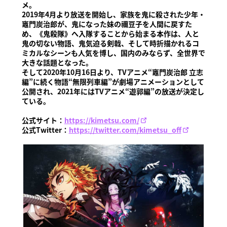
メ。
2019年4月より放送を開始し、家族を鬼に殺された少年・
竈門炭治郎が、鬼になった妹の禰豆子を人間に戻すた
め、《鬼殺隊》へ入隊することから始まる本作は、人と
鬼の切ない物語、鬼気迫る剣戟、そして時折描かれるコ
ミカルなシーンも人気を博し、国内のみならず、全世界で
大きな話題となった。
そして2020年10月16日より、TVアニメ“竈門炭治郎 立志
編”に続く物語“無限列車編”が劇場アニメーションとして
公開され、2021年にはTVアニメ“遊郭編”の放送が決定し
ている。
公式サイト：
https://kimetsu.com/
公式Twitter：
https://twitter.com/kimetsu_off