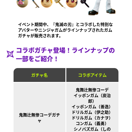
イベント期間中、『鬼滅の刃』とコラボした特別な
アバターやニンジャガムがラインナップされたガム
ガチャが販売されます。
コラボガチャ登場！ラインナップの
一部をご紹介！
ガチャ名
コラボアイテム
鬼舞辻󠄀無惨コーデ
イッポンガム（炭治
ニンジャラとは？
郎）
ニンジャラとは？
ニンジャガム
ステージ
遊び方
イッポンガム（善逸）
シーズン情報
ドリルガム（伊之助）
鬼舞辻󠄀無惨コーデガチ
ドリルガム（カナヲ）
お知らせ
ャ
コンガム（義勇）
動画
シノバズガム（しの