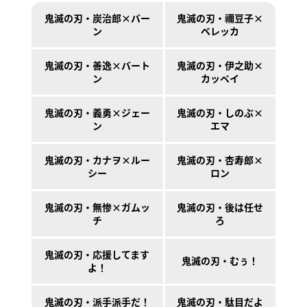
鬼滅の刃・炭治郎×バー
鬼滅の刃・禰󠄀豆子×
ン
ベレッカ
鬼滅の刃・善逸×バート
鬼滅の刃・伊之助×
ン
カッペイ
鬼滅の刃・義勇×ジェー
鬼滅の刃・しのぶ×
ン
エマ
鬼滅の刃・カナヲ×ルー
鬼滅の刃・杏寿郎×
シー
ロン
鬼滅の刃・無惨×ガムッ
鬼滅の刃・後は任せ
チ
ろ
鬼滅の刃・応援してます
鬼滅の刃・むぅ！
よ！
鬼滅の刃・派手派手だ！
鬼滅の刃・駄目だよ