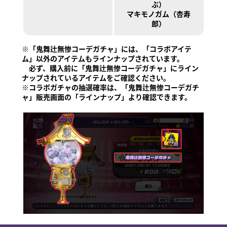
ぶ）
オンラインマニュアル
マキモノガム（杏寿
郎）
商品情報
※「鬼舞辻󠄀無惨コーデガチャ」には、「コラボアイテ
Language
ム」以外のアイテムもラインナップされています。
必ず、購入前に「鬼舞辻󠄀無惨コーデガチャ」にライン
ナップされているアイテムをご確認ください。
※コラボガチャの抽選確率は、「鬼舞辻󠄀無惨コーデガチ
ャ」販売画面の「ラインナップ」より確認できます。