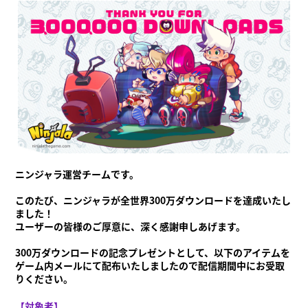
ニンジャラとは？
ニンジャラとは？
ニンジャガム
ステージ
遊び方
シーズン情報
お知らせ
動画
オンラインマニュアル
商品情報
Language
ニンジャラ運営チームです。
このたび、ニンジャラが全世界300万ダウンロードを達成いたし
ました！
ユーザーの皆様のご厚意に、深く感謝申しあげます。
300万ダウンロードの記念プレゼントとして、以下のアイテムを
ゲーム内メールにて配布いたしましたので配信期間中にお受取
りください。
【対象者】