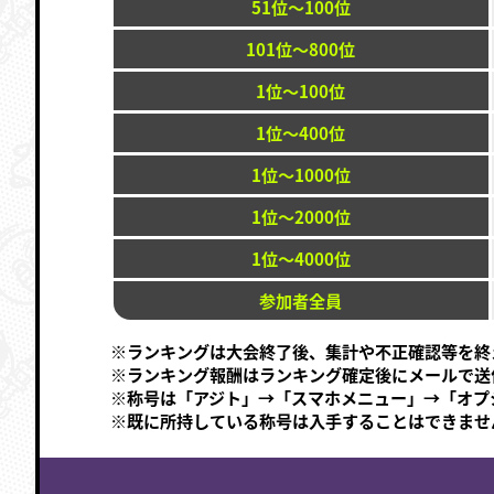
51位～100位
101位～800位
1位～100位
1位～400位
1位～1000位
1位～2000位
1位～4000位
参加者全員
※ランキングは大会終了後、集計や不正確認等を終
※ランキング報酬はランキング確定後にメールで送
※称号は「アジト」→「スマホメニュー」→「オプ
※既に所持している称号は入手することはできませ