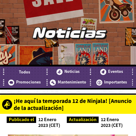
Noticias
Noticias
Eventos
Todos
Promociones
Mantenimiento
Importantes
¡He aquí la temporada 12 de Ninjala! [Anuncio
de la actualización]
Publicado el
12 Enero
Actualización
12 Enero
2023 (CET)
2023 (CET)