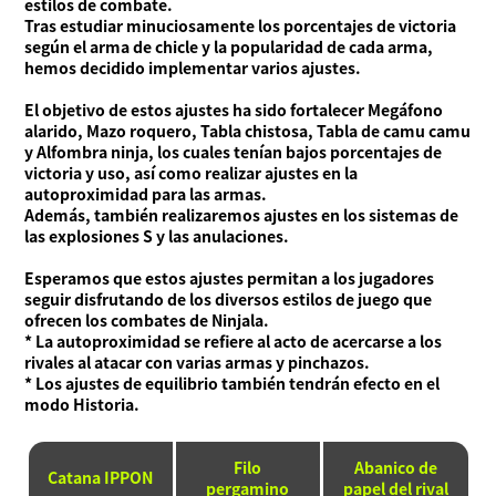
estilos de combate.
Tras estudiar minuciosamente los porcentajes de victoria
según el arma de chicle y la popularidad de cada arma,
hemos decidido implementar varios ajustes.
El objetivo de estos ajustes ha sido fortalecer Megáfono
alarido, Mazo roquero, Tabla chistosa, Tabla de camu camu
y Alfombra ninja, los cuales tenían bajos porcentajes de
victoria y uso, así como realizar ajustes en la
Acerca de Ninjala
Cómo jugar a Ninjala
Acerca de Ninjala
Chicle ninja
Mapas
autoproximidad para las armas.
Temporada actual
Además, también realizaremos ajustes en los sistemas de
las explosiones S y las anulaciones.
Noticias
Esperamos que estos ajustes permitan a los jugadores
Vídeos
seguir disfrutando de los diversos estilos de juego que
ofrecen los combates de Ninjala.
Manual en línea
* La autoproximidad se refiere al acto de acercarse a los
Detalles del producto
rivales al atacar con varias armas y pinchazos.
* Los ajustes de equilibrio también tendrán efecto en el
modo Historia.
Language
Filo
Abanico de
Catana IPPON
pergamino
papel del rival