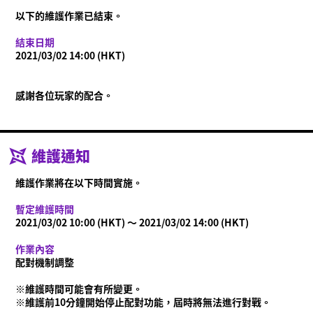
什麼是Ninjala？
忍者泡泡糖
遊戲方式
關卡
以下的維護作業已結束。
賽季資訊
結束日期
通知
2021/03/02 14:00 (HKT)
影片
線上說明書
感謝各位玩家的配合。
商品資訊
Language
維護通知
維護作業將在以下時間實施。
暫定維護時間
2021/03/02 10:00 (HKT) ～ 2021/03/02 14:00 (HKT)
作業內容
配對機制調整
※維護時間可能會有所變更。
※維護前10分鐘開始停止配對功能，屆時將無法進行對戰。