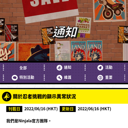
通知
通知
活動
全部
特別活動
維護
重要
關於忍者挑戰的顯示異常狀況
刊載日
2022/06/16 (HKT)
更新日
2022/06/16 (HKT)
什麼是Ninjala？
什麼是Ninjala？
忍者泡泡糖
遊戲方式
關卡
我們是Ninjala官方團隊。
賽季資訊