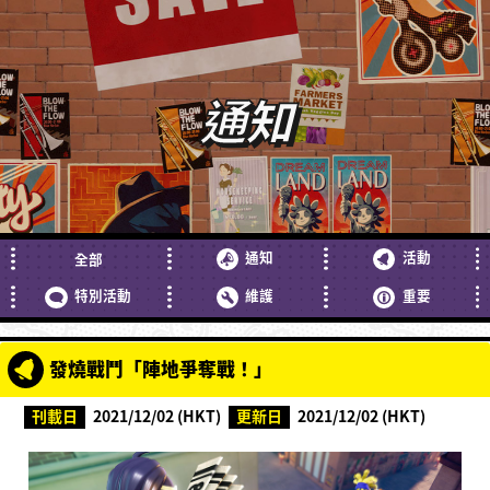
通知
通知
活動
全部
特別活動
維護
重要
發燒戰鬥「陣地爭奪戰！」
刊載日
2021/12/02 (HKT)
更新日
2021/12/02 (HKT)