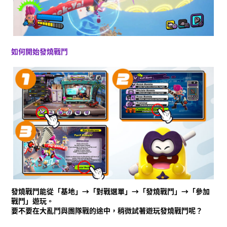
什麼是Ninjala？
什麼是Ninjala？
忍者泡泡糖
遊戲方式
關卡
賽季資訊
如何開始發燒戰鬥
通知
影片
線上說明書
商品資訊
Language
發燒戰鬥能從「基地」→「對戰選單」→「發燒戰鬥」→「參加
戰鬥」遊玩。
要不要在大亂鬥與團隊戰的途中，稍微試著遊玩發燒戰鬥呢？