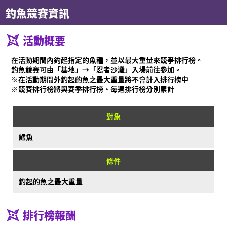
什麼是Ninjala？
釣魚競賽資訊
什麼是Ninjala？
忍者泡泡糖
遊戲方式
關卡
賽季資訊
活動概要
通知
影片
在活動期間內釣起指定的魚種，並以最大重量來競爭排行榜。
釣魚競賽可由「基地」→「忍者沙灘」入場前往參加。
線上說明書
※在活動期間外釣起的魚之最大重量將不會計入排行榜中
※競賽排行榜將與賽季排行榜、每週排行榜分別累計
商品資訊
Language
對象
鱈魚
條件
釣起的魚之最大重量
排行榜報酬