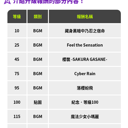
介紹升級報酬的部分內容！
等級
類別
報酬名稱
10
BGM
藏身黑暗中乃忍之宿命
25
BGM
Feel the Sensation
45
BGM
櫻襲 -SAKURA GASANE-
75
BGM
Cyber Rain
95
BGM
落櫻紛飛
100
貼圖
紀念．等級100
115
BGM
魔法少女小瑪麗