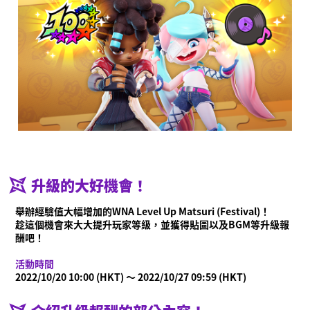
什麼是Ninjala？
什麼是Ninjala？
忍者泡泡糖
遊戲方式
關卡
賽季資訊
通知
升級的大好機會！
影片
舉辦經驗值大幅增加的WNA Level Up Matsuri (Festival)！
線上說明書
趁這個機會來大大提升玩家等級，並獲得貼圖以及BGM等升級報
酬吧！
商品資訊
活動時間
Language
2022/10/20 10:00 (HKT) ～ 2022/10/27 09:59 (HKT)