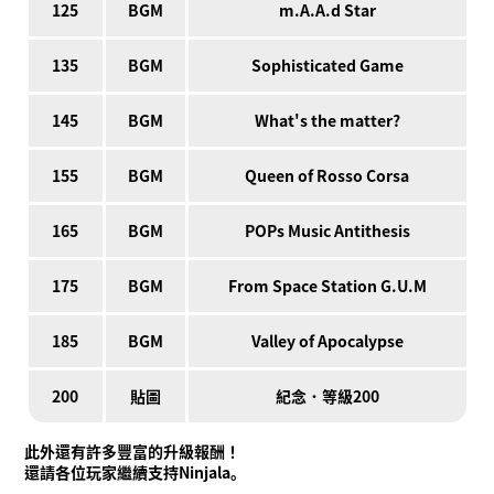
125
BGM
m.A.A.d Star
135
BGM
Sophisticated Game
145
BGM
What's the matter?
155
BGM
Queen of Rosso Corsa
165
BGM
POPs Music Antithesis
175
BGM
From Space Station G.U.M
185
BGM
Valley of Apocalypse
200
貼圖
紀念．等級200
此外還有許多豐富的升級報酬！
還請各位玩家繼續支持Ninjala。