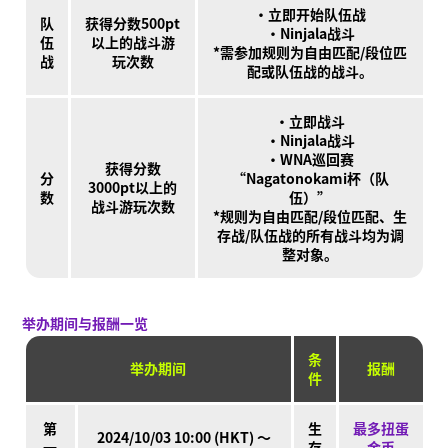
·立即开始队伍战
队
获得分数500pt
·Ninjala战斗
伍
以上的战斗游
*需参加规则为自由匹配/段位匹
战
玩次数
配或队伍战的战斗。
·立即战斗
·Ninjala战斗
·WNA巡回赛
获得分数
分
“Nagatonokami杯（队
3000pt以上的
数
伍）”
战斗游玩次数
*规则为自由匹配/段位匹配、生
存战/队伍战的所有战斗均为调
整对象。
举办期间与报酬一览
条
举办期间
报酬
件
第
生
最多扭蛋
2024/10/03 10:00 (HKT) ～
一
存
金币