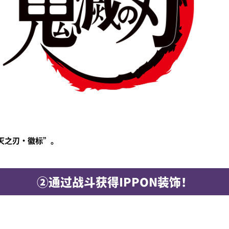
灭之刃·徽标”。
②通过战斗获得IPPON装饰！