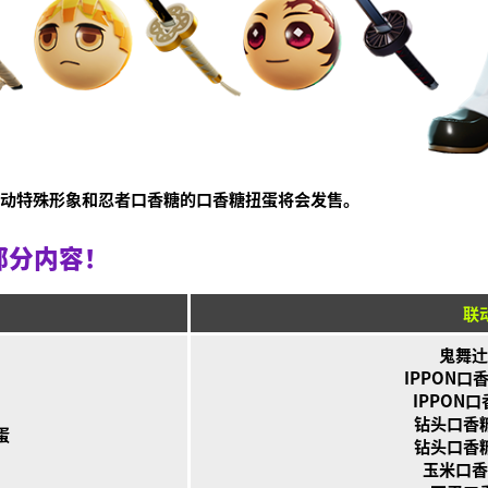
联动特殊形象和忍者口香糖的口香糖扭蛋将会发售。
一部分内容！
联
鬼舞辻
IPPON
IPPON
钻头口香
蛋
钻头口香
玉米口香