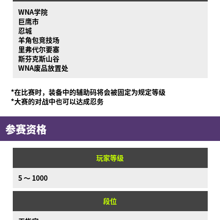
WNA学院
巨鹰市
忍城
羊角包竞技场
里弗代尔要塞
斯芬克斯山谷
WNA废品放置处
*在比赛时，装备中的辅助码将会被固定为规定等级
*大赛的对战中也可以达成忍务
参赛资格
玩家等级
5 ～ 1000
段位