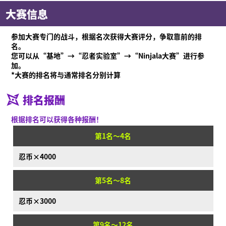
大赛信息
参加大赛专门的战斗，根据名次获得大赛评分，争取靠前的排
名。
您可以从“基地”→“忍者实验室”→“Ninjala大赛”进行参
加。
*大赛的排名将与通常排名分别计算
排名报酬
什么是Ninjala？
根据排名可以获得各种报酬！
什么是Ninjala？
忍者口香糖
游玩方法
场地
赛季信息
第1名～4名
通知
忍币×4000
视频
第5名～8名
在线说明书
产品信息
忍币×3000
Language
第9名～12名