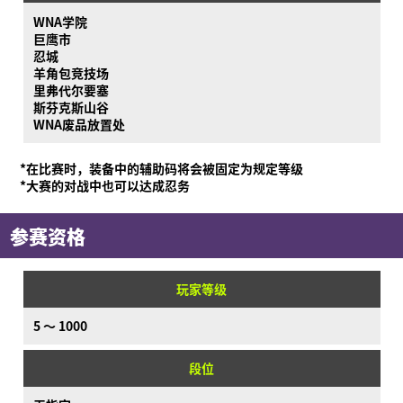
WNA学院
巨鹰市
忍城
羊角包竞技场
里弗代尔要塞
斯芬克斯山谷
WNA废品放置处
*在比赛时，装备中的辅助码将会被固定为规定等级
*大赛的对战中也可以达成忍务
参赛资格
玩家等级
5 ～ 1000
段位