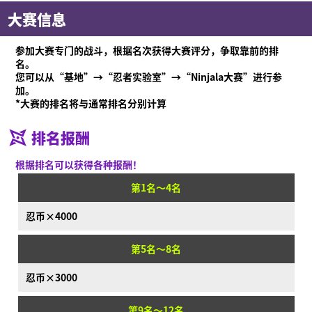
大赛信息
参加大赛专门的战斗，根据名次获得大赛评分，争取靠前的排
名。
您可以从“基地”→“忍者实验室”→“Ninjala大赛”进行参
加。
*大赛的排名将与通常排名分别计算
排名报酬
什么是Ninjala？
根据排名可以获得各种报酬！
什么是Ninjala？
忍者口香糖
游玩方法
场地
赛季信息
第1名～4名
通知
忍币×4000
视频
第5名～8名
在线说明书
产品信息
忍币×3000
Language
第9名～12名