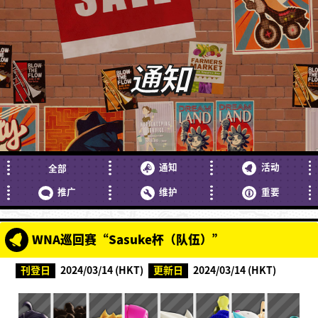
通知
通知
活动
全部
推广
维护
重要
WNA巡回赛“Sasuke杯（队伍）”
刊登日
2024/03/14 (HKT)
更新日
2024/03/14 (HKT)