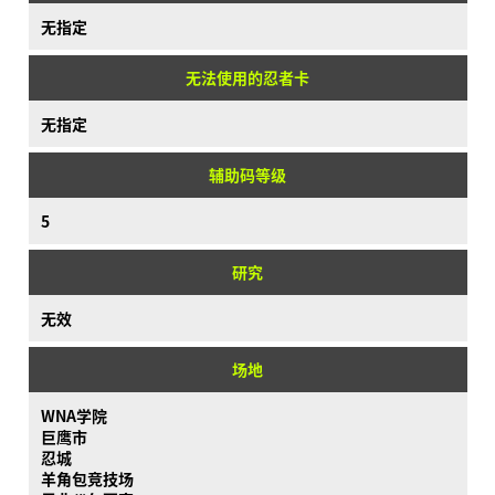
无指定
无法使用的忍者卡
无指定
辅助码等级
5
研究
无效
场地
WNA学院
巨鹰市
忍城
羊角包竞技场