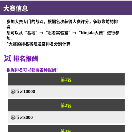
大赛信息
参加大赛专门的战斗，根据名次获得大赛评分，争取靠前的排
名。
您可以从“基地”→“忍者实验室”→“Ninjala大赛”进行参
加。
*大赛的排名将与通常排名分别计算
排名报酬
根据排名可以获得各种报酬！
第1名
什么是Ninjala？
什么是Ninjala？
忍者口香糖
游玩方法
场地
忍币×10000
赛季信息
通知
第2名
视频
忍币×8000
在线说明书
第3名