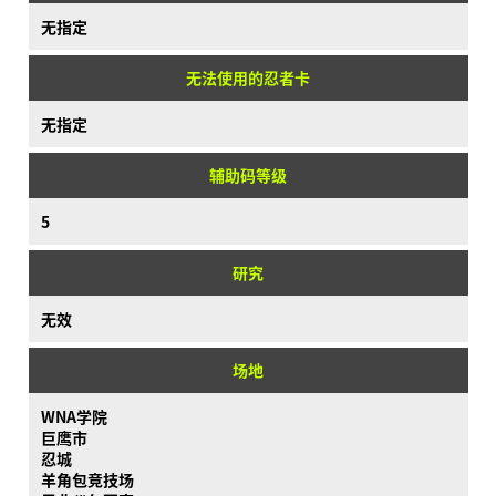
无指定
无法使用的忍者卡
无指定
辅助码等级
5
研究
无效
场地
WNA学院
巨鹰市
忍城
羊角包竞技场