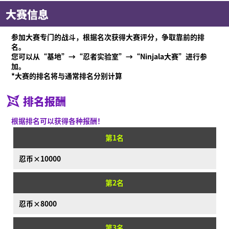
大赛信息
参加大赛专门的战斗，根据名次获得大赛评分，争取靠前的排
名。
您可以从“基地”→“忍者实验室”→“Ninjala大赛”进行参
加。
*大赛的排名将与通常排名分别计算
排名报酬
根据排名可以获得各种报酬！
第1名
什么是Ninjala？
什么是Ninjala？
忍者口香糖
游玩方法
场地
忍币×10000
赛季信息
通知
第2名
视频
忍币×8000
在线说明书
第3名