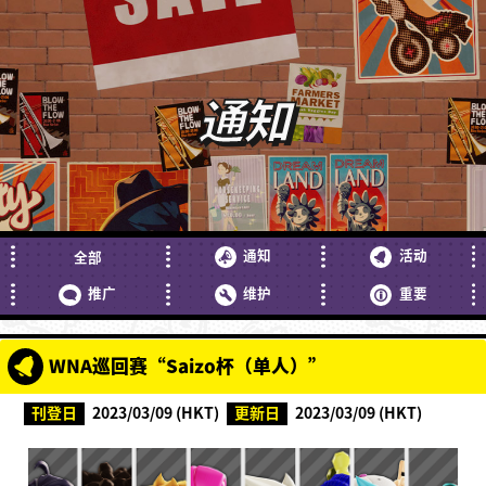
通知
通知
活动
全部
推广
维护
重要
WNA巡回赛“Saizo杯（单人）”
刊登日
2023/03/09 (HKT)
更新日
2023/03/09 (HKT)