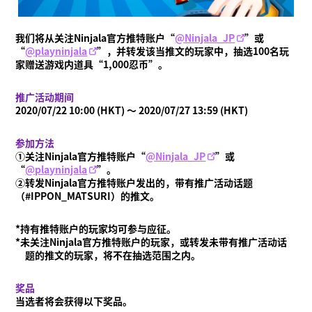
我们将从关注Ninjala官方推特账户“
@Ninjala_JP
”或
“
@playninjala
”，并转发该当推文的玩家中，抽选100名玩
家赠送游戏内道具“1,000忍币”。
推广活动期间
2020/07/22 10:00 (HKT) ～ 2020/07/27 13:59 (HKT)
参加方法
①关注Ninjala官方推特账户“
@Ninjala_JP
”或
“
@playninjala
”。
②转发Ninjala官方推特账户发出的，带有推广活动话题
（#IPPON_MATSURI）的推文。
*持有推特账户的玩家均可参与应征。
*未关注Ninjala官方推特账户的玩家，或转发未带有推广活动话
题的推文的玩家，将不在抽选范围之内。
奖品
当选者将会获得以下奖品。