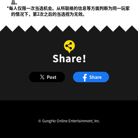
品。
*每人仅限一次当选机会。从所联络的信息等方面判断为同一玩家
的情况下，第2次之后的当选视为无效。
Post
Share
© GungHo Online Entertainment, Inc.