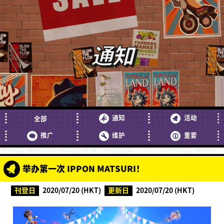
通知
通知
活动
全部
推广
维护
重要
举办第一次 IPPON MATSURI！
刊登日
2020/07/20 (HKT)
更新日
2020/07/20 (HKT)