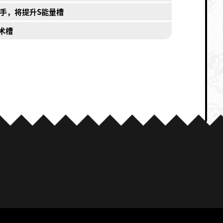
手，将提升S能量槽
术槽