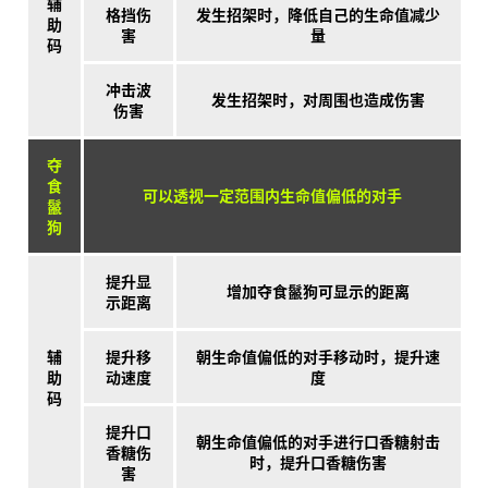
辅
格挡伤
发生招架时，降低自己的生命值减少
助
害
量
码
冲击波
发生招架时，对周围也造成伤害
伤害
夺
食
可以透视一定范围内生命值偏低的对手
鬣
狗
提升显
增加夺食鬣狗可显示的距离
示距离
辅
提升移
朝生命值偏低的对手移动时，提升速
助
动速度
度
码
提升口
朝生命值偏低的对手进行口香糖射击
香糖伤
时，提升口香糖伤害
害