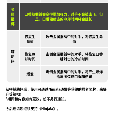
金
属
口香糖捆缚会变得更加强力，对手不会被击飞。但
捆
是，口香糖射击的冷却时间将会延长
缚
恢复生
攻击金属捆缚中的对手，将恢复生命
命值
值
辅
恢复冷
击倒金属捆缚中的对手，将恢复口香
助
却时间
糖射击的冷却时间
码
击倒金属捆缚中的对手，将产生爆炸
爆发
给周围造成口香糖伤害
获得辅助码后，使用可通过Ninjala通票等获得的忍者奖牌，来提
升等级吧！
*期间和内容如有更改，恕不另行通知。
今后也请您继续支持《Ninjala》。