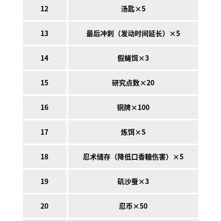
12
汤匙×5
13
最后冲刺（发动时间延长）×5
14
假蝇饵×3
15
研究点数×20
16
铜牌×100
17
炼饵×5
18
忍术储存（降低口香糖伤害）×5
19
矶沙蚕×3
20
忍币×50