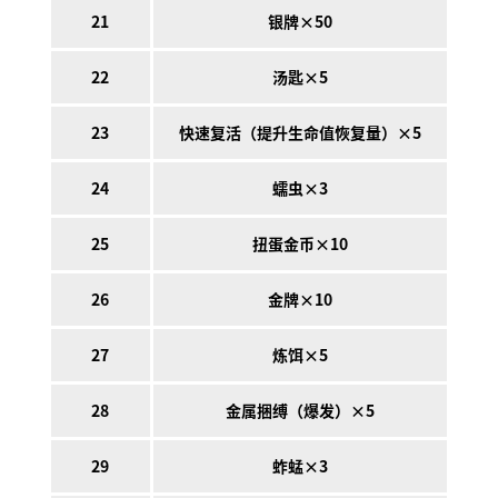
21
银牌×50
22
汤匙×5
23
快速复活（提升生命值恢复量）×5
24
蠕虫×3
25
扭蛋金币×10
26
金牌×10
27
炼饵×5
28
金属捆缚（爆发）×5
29
蚱蜢×3