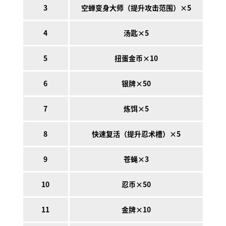
3
空蝉变身大师（提升攻击范围）×5
4
汤匙×5
5
扭蛋金币×10
6
银牌×50
7
炼饵×5
8
快速复活（提升忍术槽）×5
9
苍蝇×3
10
忍币×50
11
金牌×10