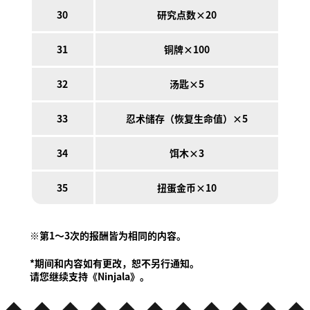
30
研究点数×20
31
铜牌×100
32
汤匙×5
33
忍术储存（恢复生命值）×5
34
饵木×3
35
扭蛋金币×10
※第1～3次的报酬皆为相同的内容。
*期间和内容如有更改，恕不另行通知。
请您继续支持《Ninjala》。