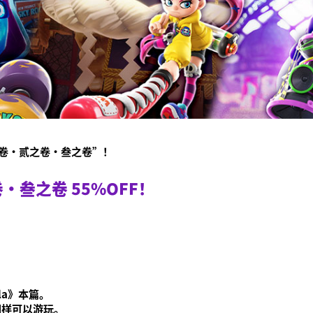
初之卷·贰之卷·叁之卷”！
卷·叁之卷 55%OFF！
ala》本篇。
，同样可以游玩。