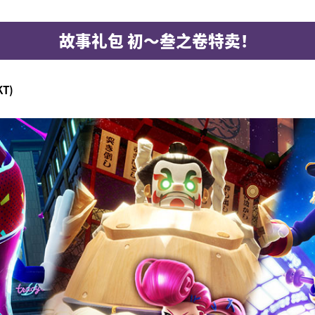
故事礼包 初～叁之卷特卖！
KT)