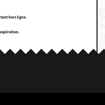
tant hors ligne.
oopération.