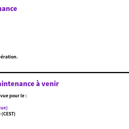
enance
ération.
aintenance à venir
vue pour le :
due)
0 (CEST)