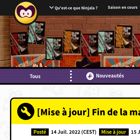
Saison en cours
Qu'est-ce que Ninjala ?
Nouveautés
Tous
[Mise à jour] Fin de la 
Posté
14 Juil. 2022 (CEST)
Mise à jour
15 