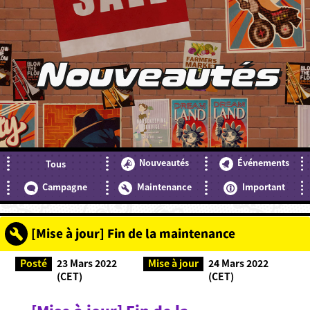
Nouveautés
Nouveautés
Événements
Tous
Campagne
Maintenance
Important
[Mise à jour] Fin de la maintenance
Posté
23 Mars 2022
Mise à jour
24 Mars 2022
(CET)
(CET)