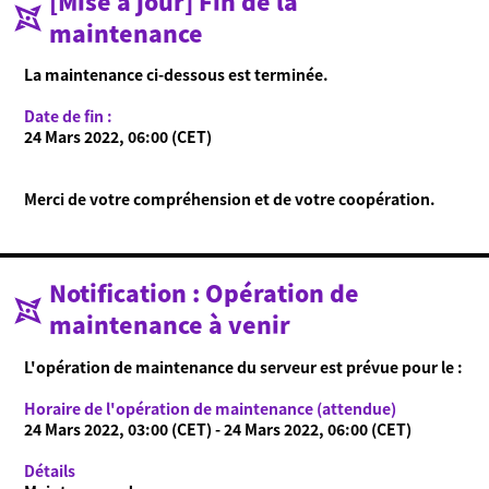
[Mise à jour] Fin de la
maintenance
Qu'est-ce que Ninjala ?
Qu'est-ce que Ninjala ?
Jouer au jeu
Ninja-gum
Arènes
La maintenance ci-dessous est terminée.
Saison en cours
Nouveautés
Date de fin :
24 Mars 2022, 06:00 (CET)
Vidéos
Manuel en ligne
Merci de votre compréhension et de votre coopération.
Informations
Language
Notification : Opération de
maintenance à venir
L'opération de maintenance du serveur est prévue pour le :
Horaire de l'opération de maintenance (attendue)
24 Mars 2022, 03:00 (CET) - 24 Mars 2022, 06:00 (CET)
Détails