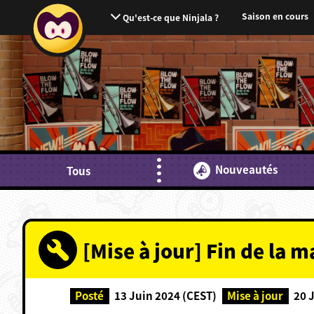
Saison en cours
Qu'est-ce que Ninjala ?
Nouveautés
Tous
[Mise à jour] Fin de la 
Posté
13 Juin 2024 (CEST)
Mise à jour
20 