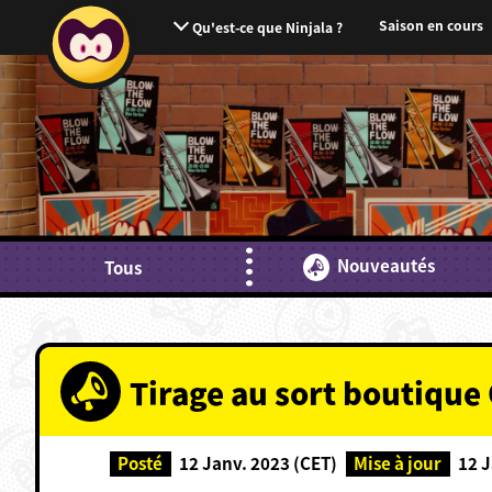
Saison en cours
Qu'est-ce que Ninjala ?
Nouveautés
Tous
Tirage au sort boutiqu
Posté
12 Janv. 2023 (CET)
Mise à jour
12 J