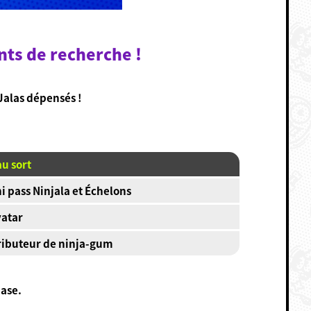
nts de recherche !
Jalas dépensés !
au sort
ni pass Ninjala et Échelons
vatar
ributeur de ninja-gum
base.