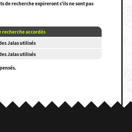
ts de recherche expireront s'ils ne sont pas
e recherche accordés
es Jalas utilisés
es Jalas utilisés
épensés.