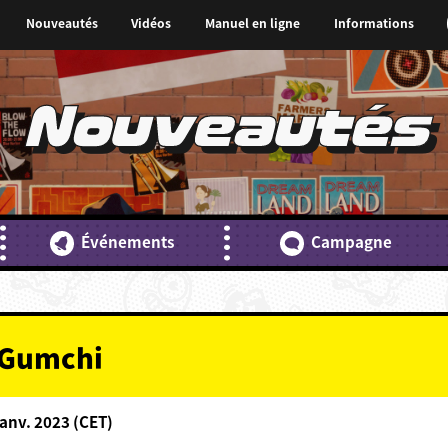
Nouveautés
Vidéos
Manuel en ligne
Informations
Nouveautés
Événements
Campagne
e Gumchi
anv. 2023 (CET)