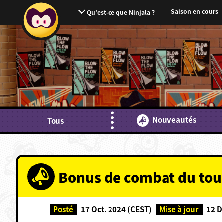
Saison en cours
Qu'est-ce que Ninjala ?
Nouveautés
Tous
Bonus de combat du tour
Posté
17 Oct. 2024 (CEST)
Mise à jour
12 D