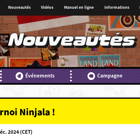
Nouveautés
Vidéos
Manuel en ligne
Informations
Nouveautés
Événements
Campagne
noi Ninjala !
éc. 2024 (CET)