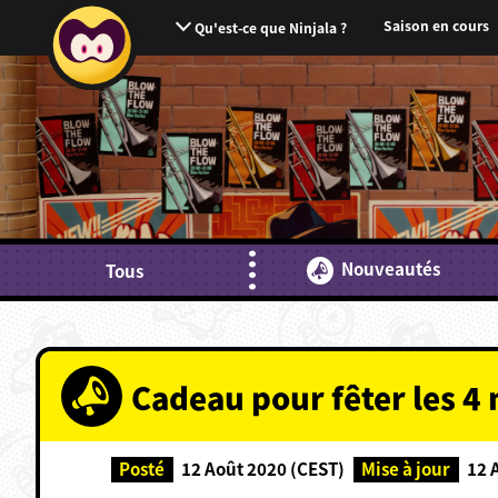
Saison en cours
Qu'est-ce que Ninjala ?
Nouveautés
Tous
Cadeau pour fêter les 4
Posté
12 Août 2020 (CEST)
Mise à jour
12 