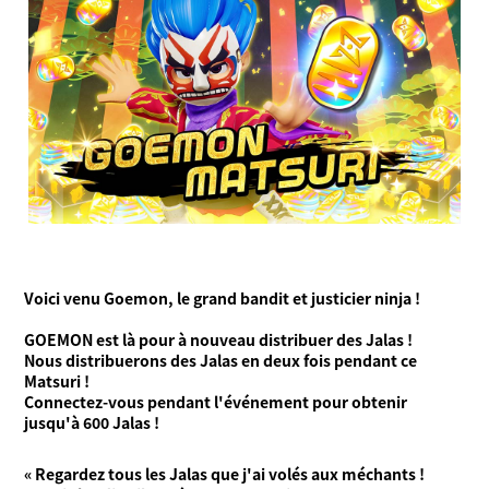
Qu'est-ce que Ninjala ?
Qu'est-ce que Ninjala ?
Jouer au jeu
Ninja-gum
Arènes
Saison en cours
Nouveautés
Vidéos
Manuel en ligne
Informations
Voici venu Goemon, le grand bandit et justicier ninja !
Language
GOEMON est là pour à nouveau distribuer des Jalas !
Nous distribuerons des Jalas en deux fois pendant ce
Matsuri !
Connectez-vous pendant l'événement pour obtenir
jusqu'à 600 Jalas !
« Regardez tous les Jalas que j'ai volés aux méchants !