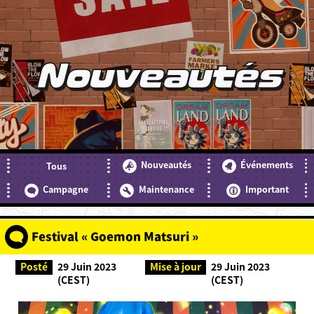
Nouveautés
Nouveautés
Événements
Tous
Campagne
Maintenance
Important
Festival « Goemon Matsuri »
Posté
29 Juin 2023
Mise à jour
29 Juin 2023
(CEST)
(CEST)