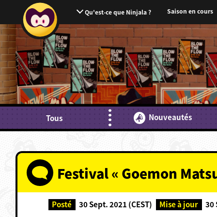
Saison en cours
Qu'est-ce que Ninjala ?
Nouveautés
Tous
Festival « Goemon Matsu
Posté
30 Sept. 2021 (CEST)
Mise à jour
30 