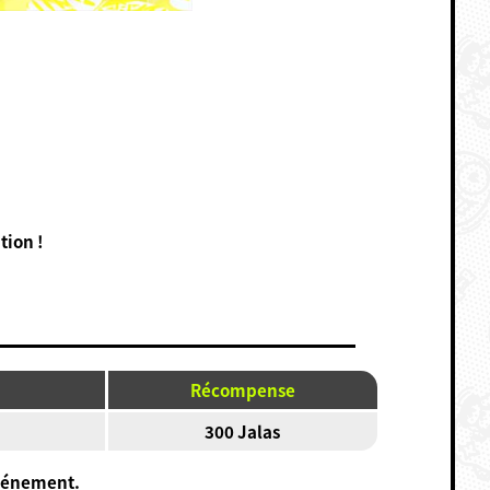
tion !
Récompense
300 Jalas
événement.