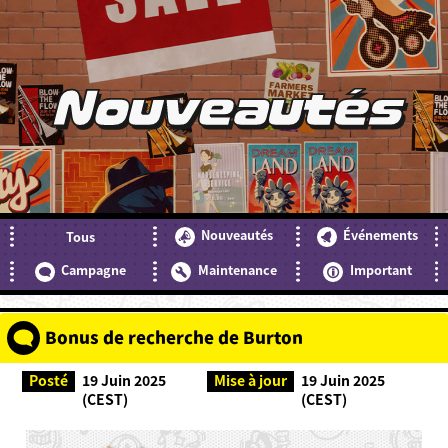
Nouveautés
Nouveautés
Événements
Tous
Campagne
Maintenance
Important
Bonus de recherche de Burton
Posté
19 Juin 2025
Mise à jour
19 Juin 2025
(CEST)
(CEST)