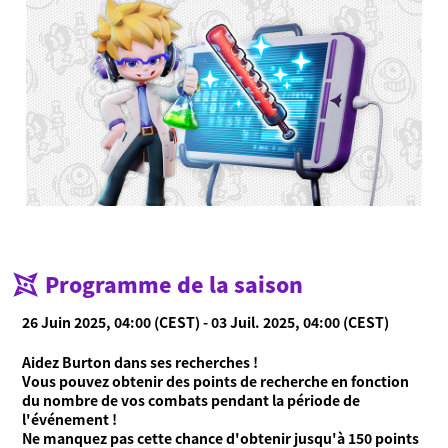
Qu'est-ce que Ninjala ?
Qu'est-ce que Ninjala ?
Jouer au jeu
Ninja-gum
Arènes
Saison en cours
Nouveautés
Vidéos
Manuel en ligne
Programme de la saison
Informations
26 Juin 2025, 04:00 (CEST) - 03 Juil. 2025, 04:00 (CEST)
Language
Aidez Burton dans ses recherches !
Vous pouvez obtenir des points de recherche en fonction
du nombre de vos combats pendant la période de
l'événement !
Ne manquez pas cette chance d'obtenir jusqu'à 150 points