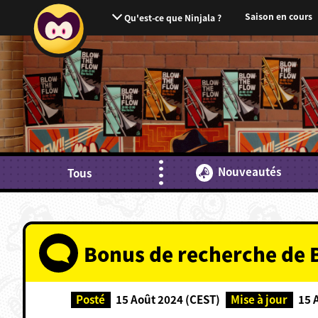
Saison en cours
Qu'est-ce que Ninjala ?
Nouveautés
Tous
Bonus de recherche de 
Posté
15 Août 2024 (CEST)
Mise à jour
15 