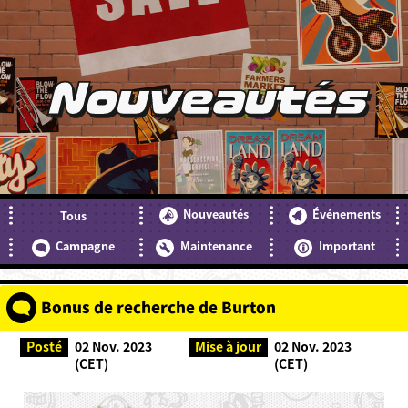
Nouveautés
Nouveautés
Événements
Tous
Campagne
Maintenance
Important
Bonus de recherche de Burton
Posté
02 Nov. 2023
Mise à jour
02 Nov. 2023
(CET)
(CET)