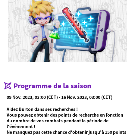
Qu'est-ce que Ninjala ?
Qu'est-ce que Ninjala ?
Jouer au jeu
Ninja-gum
Arènes
Saison en cours
Nouveautés
Vidéos
Manuel en ligne
Programme de la saison
Informations
09 Nov. 2023, 03:00 (CET) - 16 Nov. 2023, 03:00 (CET)
Language
Aidez Burton dans ses recherches !
Vous pouvez obtenir des points de recherche en fonction
du nombre de vos combats pendant la période de
l'événement !
Ne manquez pas cette chance d'obtenir jusqu'à 150 points